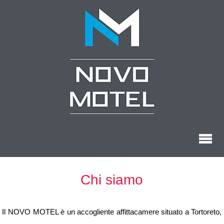
Home
Chi siamo
Chi siamo
Le camere
Listino prezzi
Il NOVO MOTEL è un accogliente affittacamere situato a Tortoreto,